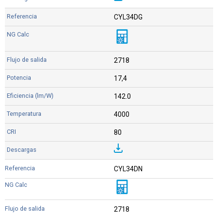
CYL34DG
2718
17,4
142.0
4000
80
CYL34DN
2718