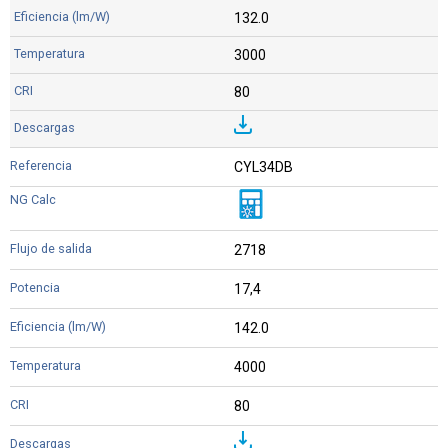
132.0
3000
80
CYL34DB
2718
17,4
142.0
4000
80