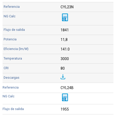
CYL23N
1841
11,8
141.0
3000
80
CYL24B
1955