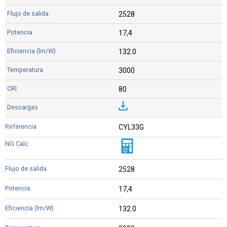
2528
17,4
132.0
3000
80
CYL33G
2528
17,4
132.0