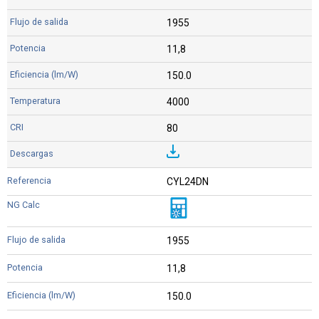
1955
11,8
150.0
4000
80
CYL24DN
1955
11,8
150.0