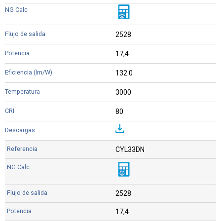
2528
17,4
132.0
3000
80
CYL33DN
2528
17,4