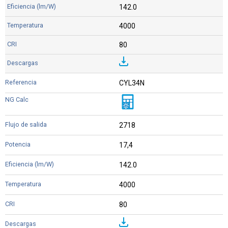
142.0
4000
80
CYL34N
2718
17,4
142.0
4000
80