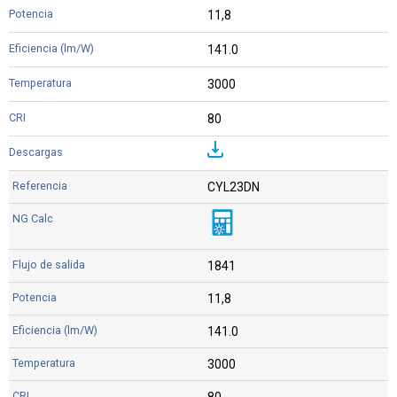
11,8
141.0
3000
80
CYL23DN
1841
11,8
141.0
3000
80