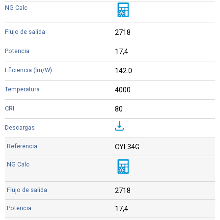
2718
17,4
142.0
4000
80
CYL34G
2718
17,4