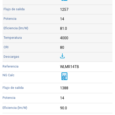
1257
14
81.0
4000
80
WLMR14TB
1388
14
90.0