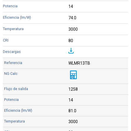
14
74.0
3000
80
WLMR13TB
1258
14
81.0
3000