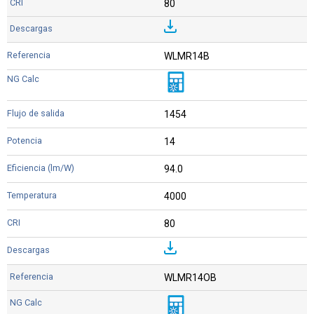
80
WLMR14B
1454
14
94.0
4000
80
WLMR14OB