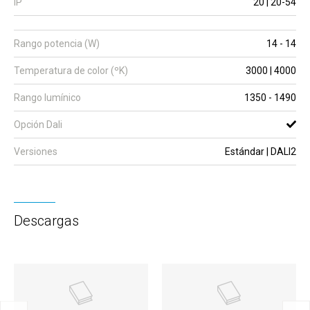
IP
20 | 20-54
Rango potencia (W)
14 - 14
Temperatura de color (ºK)
3000 | 4000
Rango lumínico
1350 - 1490
Opción Dali
Versiones
Estándar | DALI2
Descargas