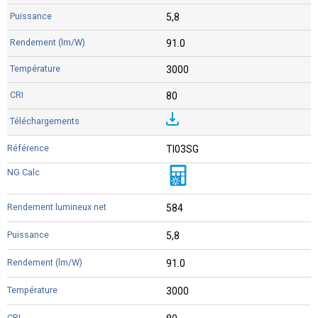
5,8
91.0
3000
80
TI03SG
584
5,8
91.0
3000