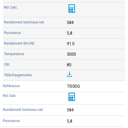
584
5,8
91.0
3000
80
TI03DG
584
5,8