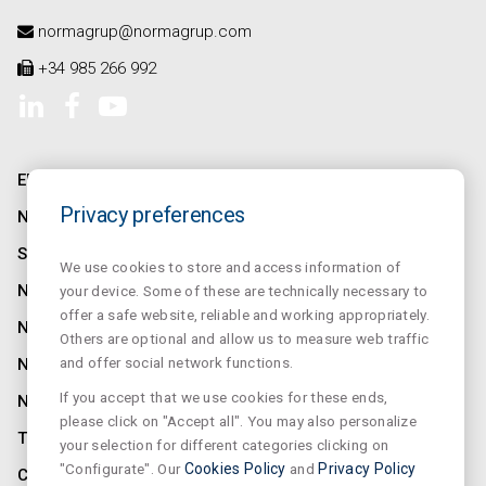
normagrup@normagrup.com
+34 985 266 992
ENTREPRISE
Privacy preferences
NORMALINK
SALUZ
We use cookies to store and access information of
NORMALUX
your device. Some of these are technically necessary to
offer a safe website, reliable and working appropriately.
NORMALIT
Others are optional and allow us to measure web traffic
and offer social network functions.
NORMADET
If you accept that we use cookies for these ends,
NORCLINIC
please click on "Accept all". You may also personalize
TEKLIT
your selection for different categories clicking on
"Configurate". Our
Cookies Policy
and
Privacy Policy
CONTACT