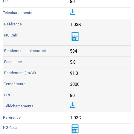
80
TI03B
584
5,8
91.0
3000
80
TI03G