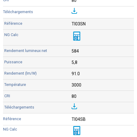
80
TI03SN
584
5,8
91.0
3000
80
TI04SB