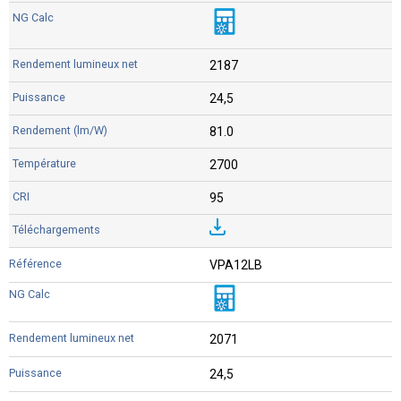
2187
24,5
81.0
2700
95
VPA12LB
2071
24,5