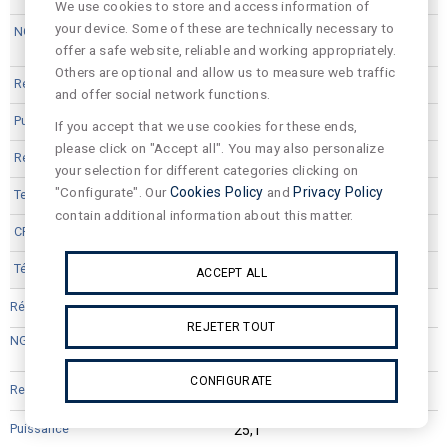
We use cookies to store and access information of
your device. Some of these are technically necessary to
offer a safe website, reliable and working appropriately.
Others are optional and allow us to measure web traffic
3496
and offer social network functions.
25,1
If you accept that we use cookies for these ends,
please click on "Accept all". You may also personalize
126.0
your selection for different categories clicking on
"Configurate". Our
Cookies Policy
and
Privacy Policy
4000
contain additional information about this matter.
80
ACCEPT ALL
VPA12L44D
REJETER TOUT
CONFIGURATE
3311
25,1