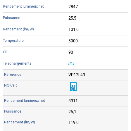
2847
25,5
101.0
5000
90
VP12L43
3311
25,1
119.0