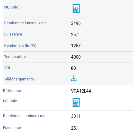
3496
25,1
126.0
4000
80
VPA12L44
3311
25,1