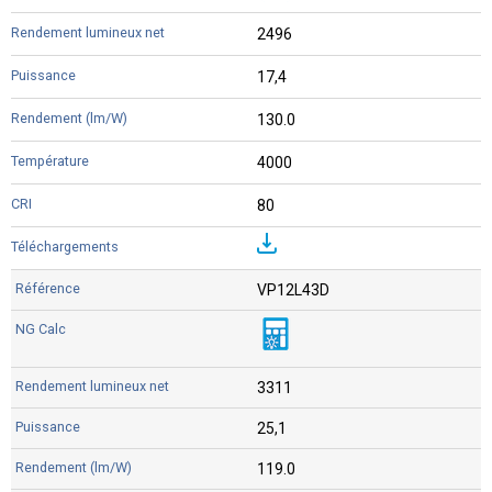
2496
17,4
130.0
4000
80
VP12L43D
3311
25,1
119.0