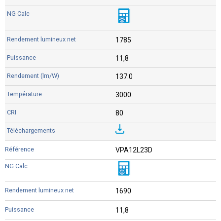
1785
11,8
137.0
3000
80
VPA12L23D
1690
11,8