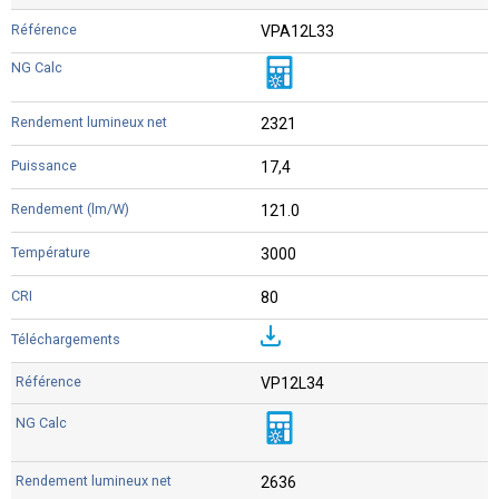
VPA12L33
2321
17,4
121.0
3000
80
VP12L34
2636