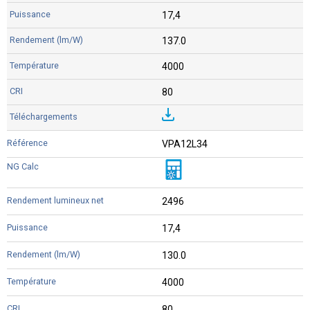
17,4
137.0
4000
80
VPA12L34
2496
17,4
130.0
4000
80