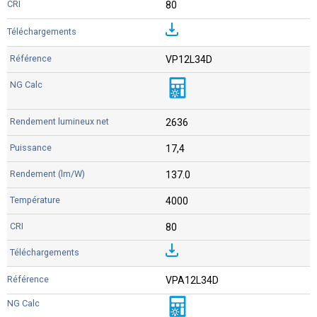
80
VP12L34D
2636
17,4
137.0
4000
80
VPA12L34D