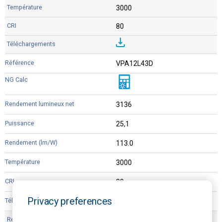
3000
80
VPA12L43D
3136
25,1
113.0
3000
80
Privacy preferences
VP12L44D