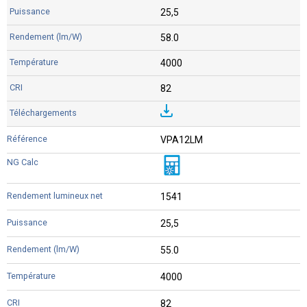
25,5
58.0
4000
82
VPA12LM
1541
25,5
55.0
4000
82