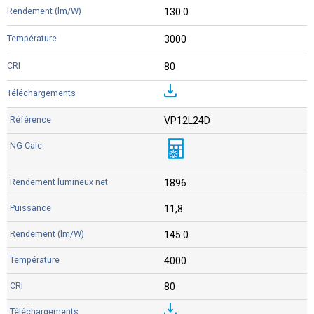
130.0
3000
80
VP12L24D
1896
11,8
145.0
4000
80