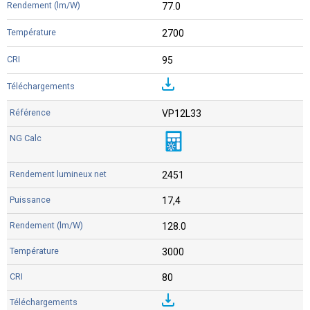
77.0
2700
95
VP12L33
2451
17,4
128.0
3000
80