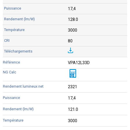
17,4
128.0
3000
80
VPA12L33D
2321
17,4
121.0
3000