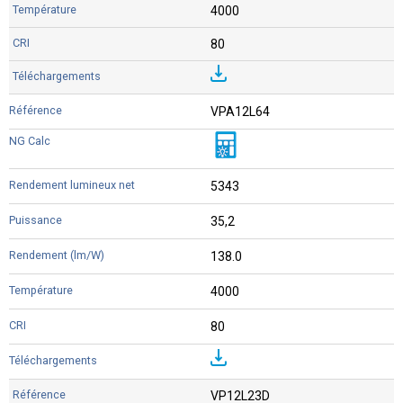
4000
80
VPA12L64
5343
35,2
138.0
4000
80
VP12L23D