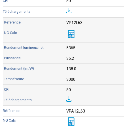
80
VP12L63
5365
35,2
138.0
3000
80
VPA12L63