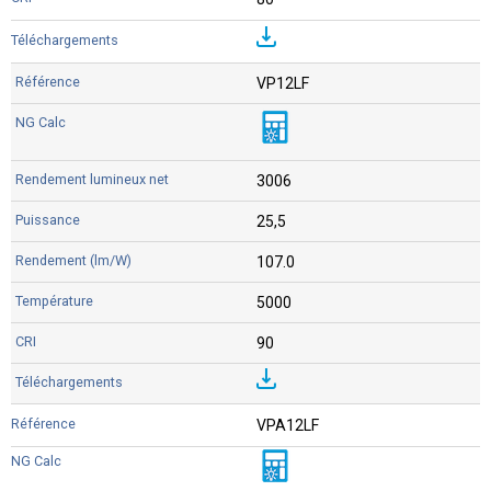
VP12LF
3006
25,5
107.0
5000
90
VPA12LF