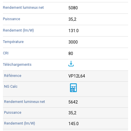
5080
35,2
131.0
3000
80
VP12L64
5642
35,2
145.0