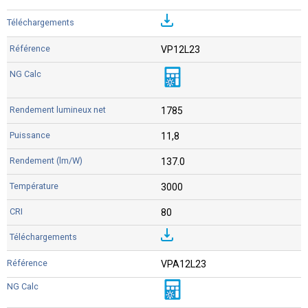
VP12L23
1785
11,8
137.0
3000
80
VPA12L23