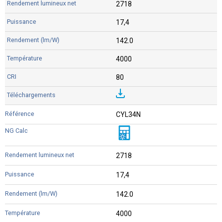
2718
17,4
142.0
4000
80
CYL34N
2718
17,4
142.0
4000