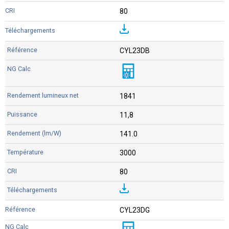
80
CYL23DB
1841
11,8
141.0
3000
80
CYL23DG