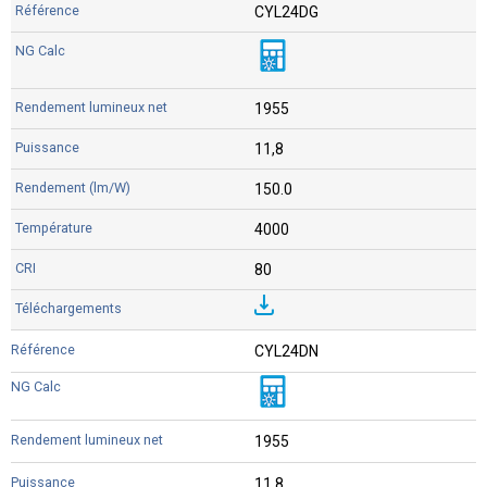
CYL24DG
1955
11,8
150.0
4000
80
CYL24DN
1955
11,8