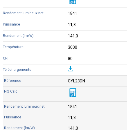
1841
11,8
141.0
3000
80
CYL23DN
1841
11,8
141.0