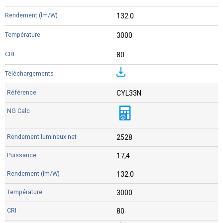
132.0
3000
80
CYL33N
2528
17,4
132.0
3000
80