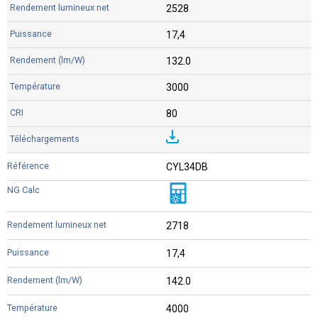
2528
17,4
132.0
3000
80
CYL34DB
2718
17,4
142.0
4000