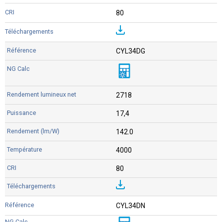
80
CYL34DG
2718
17,4
142.0
4000
80
CYL34DN