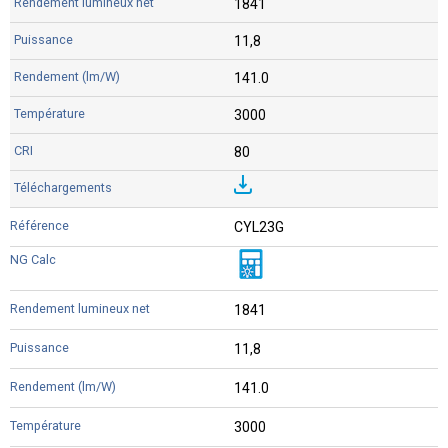
1841
11,8
141.0
3000
80
CYL23G
1841
11,8
141.0
3000