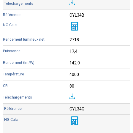
CYL34B
2718
17,4
142.0
4000
80
CYL34G