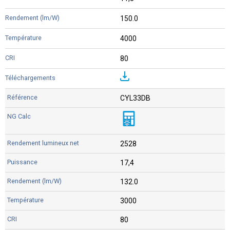
150.0
4000
80
CYL33DB
2528
17,4
132.0
3000
80