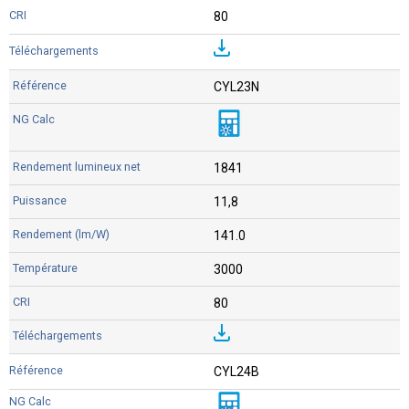
80
CYL23N
1841
11,8
141.0
3000
80
CYL24B