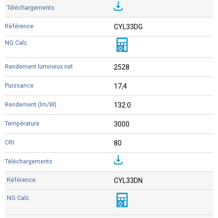
CYL33DG
2528
17,4
132.0
3000
80
CYL33DN