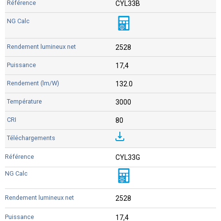
CYL33B
2528
17,4
132.0
3000
80
CYL33G
2528
17,4